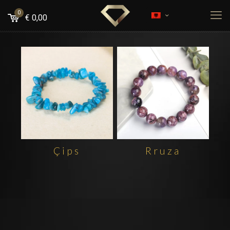
0
€
0,00
Çips
Rruza