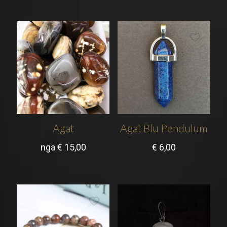
Agat
Agat Blu Pendulum
nga
€
15,00
€
6,00