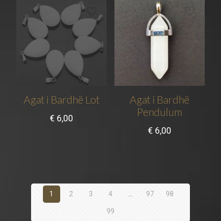
Agat i Bardhë Lot
Agat i Bardhë
Pendulum
€
6,00
€
6,00
1
2
3
4
…
97
98
99