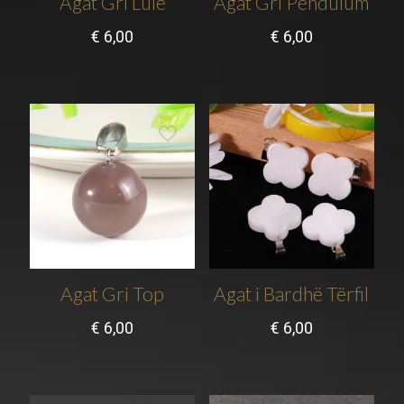
Agat Gri Lule
Agat Gri Pendulum
€
6,00
€
6,00
Agat Gri Top
Agat i Bardhë Tërfil
€
6,00
€
6,00