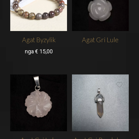
Agat Byzylik
Agat Gri Lule
nga
€
15,00