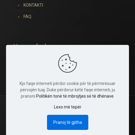
KONTAKTI
FAQ
You can find us on:
Kjo faqe interneti përdor cookie për të përmirësuar
përvojën tuaj. Duke përdorur këtë faqe interneti, ju
pranoni
Politikën tonë të mbrojtjes së të dhënave
.
Lexo më tepër
© 2022 Tina Crystals. Të gjitha të drejtat janë të
rezervuara.
Pranoj të gjitha