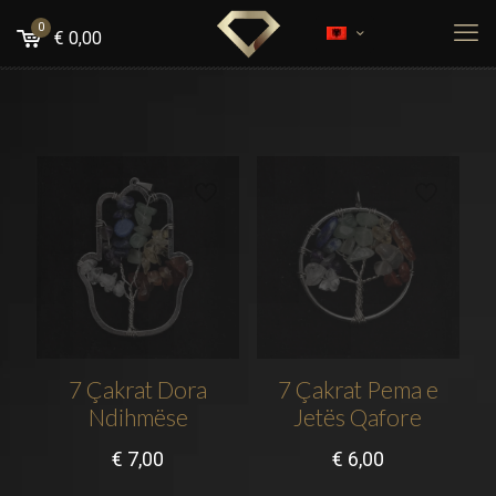
0
€
0,00
7 Çakrat Dora
7 Çakrat Pema e
Ndihmëse
Jetës Qafore
€
7,00
€
6,00