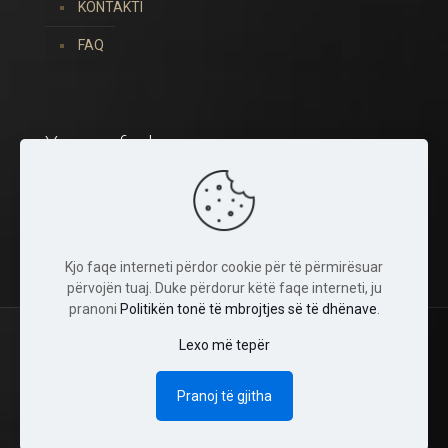
KONTAKTI
FAQ
You can find us on:
Kjo faqe interneti përdor cookie për të përmirësuar
përvojën tuaj. Duke përdorur këtë faqe interneti, ju
pranoni
Politikën tonë të mbrojtjes së të dhënave
.
Lexo më tepër
© 2022 Tina Crystals. Të gjitha të drejtat janë të
rezervuara.
Pranoj të gjitha