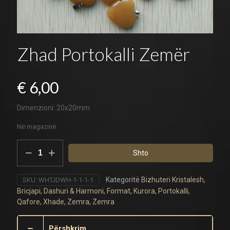
Zhad Portokalli Zemër
€
6,00
Dimenzioni: 20x20mm
Në magazinë
Zhad
Shto
Portokalli
Zemër
sasia
Kategoritë
Bizhuteri Kristalesh
,
SKU:
WHTJDWH-1-1-1-1
Bricjapi
,
Dashuri & Harmoni
,
Format
,
Kurora
,
Portokalli
,
Qafore
,
Xhade
,
Zemra
,
Zemra
Përshkrim